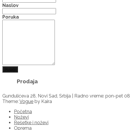
Naslov
Poruka
Pošalji
Prodaja
Gundulićeva 28, Novi Sad, Srbija | Radno vreme: pon-pet 08
Theme:
Vogue
by Kaira
Početna
Noževi
Rešetke i noževi
Oprema