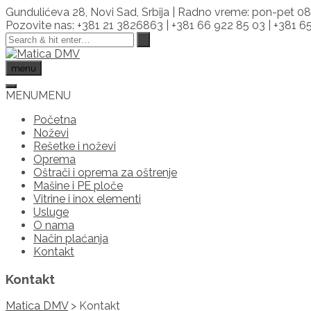
Skip
Gundulićeva 28, Novi Sad, Srbija | Radno vreme: pon-pet 08
to
Pozovite nas: +381 21 3826863 | +381 66 922 85 03 | +381 
content
menu
MENU
MENU
Početna
Noževi
Rešetke i noževi
Oprema
Oštrači i oprema za oštrenje
Mašine i PE ploče
Vitrine i inox elementi
Usluge
O nama
Način plaćanja
Kontakt
Kontakt
Matica DMV
>
Kontakt