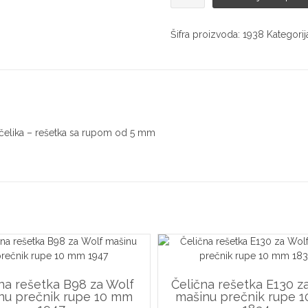
rešetka
H82
za
Šifra proizvoda:
1938
Kategorij
Wolf
mašinu
prečnik
rupe
5
mm
 čelika – rešetka sa rupom od 5 mm
1938
količina
na rešetka B98 za Wolf
Čelična rešetka E130 z
nu prečnik rupe 10 mm
mašinu prečnik rupe 