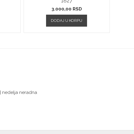
1827
3.000,00
RSD
DODAJ U KORPU
 | nedelja neradna