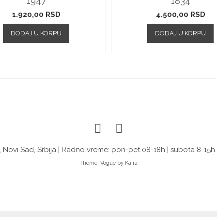
1947
1834
1.920,00
RSD
4.500,00
RSD
DODAJ U KORPU
DODAJ U KORPU
 Novi Sad, Srbija | Radno vreme: pon-pet 08-18h | subota 8-15h
Theme:
Vogue
by Kaira