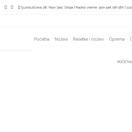
Skip
Gundulićeva 28, Novi Sad, Srbija | Radno vreme: pon-pet 08-18h | sub
to
content
Početna
Noževi
Rešetke i noževi
Oprema
O
POČETN