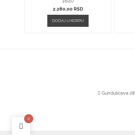
1820
2.280,00
RSD
DODAJ U KORPU
Gundulićeva 28,
0