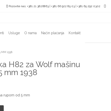
Pozovite nas: +381 21 3826863 | +381 66 922 85 03 | +381 65 292 0302
nti
Usluge
O nama
Način plaćanja
Kontakt
 MM 1938
ka H82 za Wolf mašinu
 5 mm 1938
a sa rupom od 5 mm