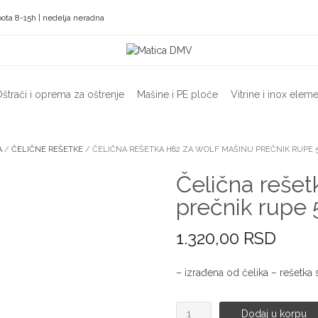
ota 8-15h | nedelja neradna
štrači i oprema za oštrenje
Mašine i PE ploče
Vitrine i inox eleme
A
/
ČELIČNE REŠETKE
/ ČELIČNA REŠETKA H82 ZA WOLF MAŠINU PREČNIK RUPE 5
Čelična rešet
prečnik rupe
1.320,00
RSD
– izrađena od čelika – rešetk
Čelična
Dodaj u korpu