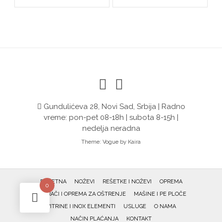
Gundulićeva 28, Novi Sad, Srbija | Radno
vreme: pon-pet 08-18h | subota 8-15h |
nedelja neradna
Theme:
Vogue
by Kaira
POČETNA
NOŽEVI
REŠETKE I NOŽEVI
OPREMA
0
OŠTRAČI I OPREMA ZA OŠTRENJE
MAŠINE I PE PLOČE
VITRINE I INOX ELEMENTI
USLUGE
O NAMA
NAČIN PLAĆANJA
KONTAKT