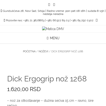
Skip
to
Gundulićeva 28, Novi Sad, Srbija | Radno vreme: pon-pet 08-18h | subota 8-15h |
content
nedelja neradna
Pozovite nas: +381 21 3826863 | +381 66 922 85 03 | +381 65 292 0302
MENU
POČETNA
/
NOŽEVI
/ DICK ERGOGRIP NOŽ 1268
Dick Ergogrip nož 1268
1.620,00
RSD
– nož za otkoštavanje – dužina sečiva 15 cm – ravno, šire
sečivo