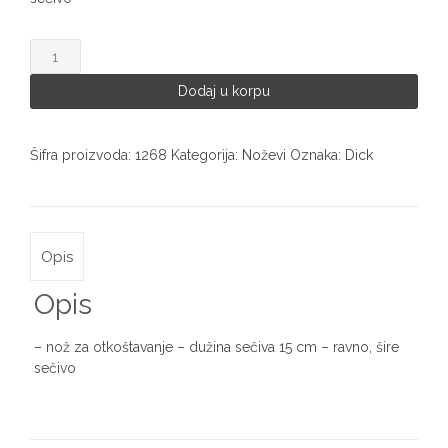
Dick
Ergogrip
nož
Dodaj u korpu
1268
količina
Šifra proizvoda:
1268
Kategorija:
Noževi
Oznaka:
Dick
Opis
Opis
– nož za otkoštavanje – dužina sečiva 15 cm – ravno, šire
sečivo