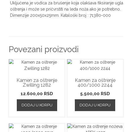
Uključena je vođica za brušenje koja olakšava fiksiranje ugla
oštrenja i može se pričvrstiti na leđa noža ako je potrebno.
Dimenzije 200x50x25mm. Kataloški broj : 71380-000
Povezani proizvodi
Kamen za oštrenje
Kamen za oštrenje
Zwilling 1282
400/1000 2244
12.600,00
RSD
5.500,00
RSD
DODAJ U KORPU
DODAJ U KORPU