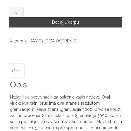
Dick
kamen
za
Dodaj u korpu
oštrenje
noževa
3000/5000
Kategorija:
KAMENJE ZA OŠTRENJE
2247
količina
Opis
Opis
Nežan i učinkovit način za oštrenje vaših noževa! Ovaj
visokokvalitetni brus ima dve strane s različitom
granulacijom. Plava strana (granulacija 3000) prvo se koristi
za fino brušenje. Sitnija žuta strana (granulacija 5000) koristi
se za poliranje i za savršenu završnu obradu. Stavite brus u
vodu na cca. 5-10 minuta pre upotrebe kako bi upio vodu.