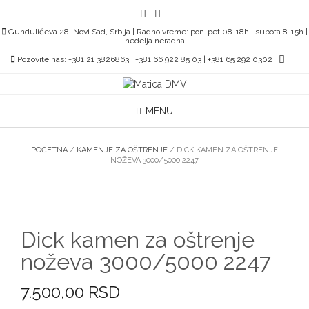
Skip
to
Gundulićeva 28, Novi Sad, Srbija | Radno vreme: pon-pet 08-18h | subota 8-15h |
content
nedelja neradna
Pozovite nas: +381 21 3826863 | +381 66 922 85 03 | +381 65 292 0302
MENU
POČETNA
/
KAMENJE ZA OŠTRENJE
/ DICK KAMEN ZA OŠTRENJE
NOŽEVA 3000/5000 2247
Dick kamen za oštrenje
noževa 3000/5000 2247
7.500,00
RSD