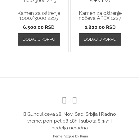
Kamen za oštrenje
Kamen za oštrenje
1000/3000 2215
noževa APEX 1227
6.500,00
RSD
2.820,00
RSD
DODAJ U KORPU
DODAJ U KORPU
Gundulićeva 28, Novi Sad, Srbija | Radno
vreme: pon-pet 08-18h | subota 8-15h |
nedelja neradna
Theme:
Vogue
by Kaira