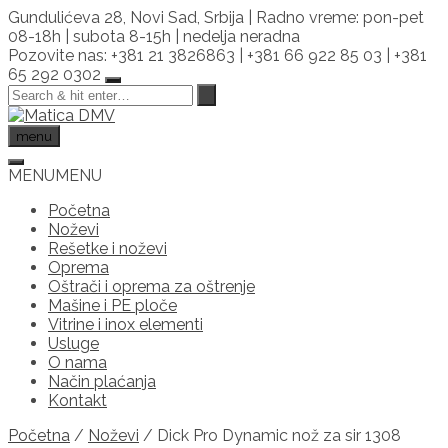
Skip
Gundulićeva 28, Novi Sad, Srbija | Radno vreme: pon-pet
to
08-18h | subota 8-15h | nedelja neradna
content
Pozovite nas: +381 21 3826863 | +381 66 922 85 03 | +381
65 292 0302
menu
MENU
MENU
Početna
Noževi
Rešetke i noževi
Oprema
Oštrači i oprema za oštrenje
Mašine i PE ploče
Vitrine i inox elementi
Usluge
O nama
Način plaćanja
Kontakt
Početna
/
Noževi
/ Dick Pro Dynamic nož za sir 1308