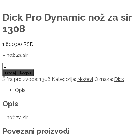
Dick Pro Dynamic nož za sir
1308
1.800,00
RSD
– nož za sir
Dick
Pro
Dodaj u korpu
Dynamic
Šifra proizvoda:
1308
Kategorija:
Noževi
Oznaka:
Dick
nož
za
Opis
sir
1308
Opis
količina
– nož za sir
Povezani proizvodi