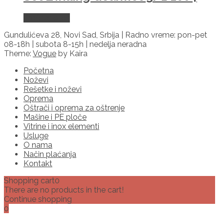
Pročitajte još
Gundulićeva 28, Novi Sad, Srbija | Radno vreme: pon-pet
08-18h | subota 8-15h | nedelja neradna
Theme:
Vogue
by Kaira
Početna
Noževi
Rešetke i noževi
Oprema
Oštrači i oprema za oštrenje
Mašine i PE ploče
Vitrine i inox elementi
Usluge
O nama
Način plaćanja
Kontakt
Shopping cart
0
There are no products in the cart!
Continue shopping
0