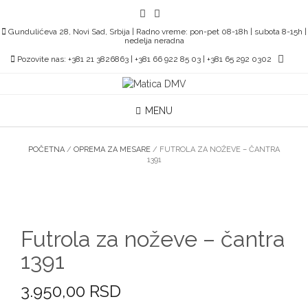
Skip
to
Gundulićeva 28, Novi Sad, Srbija | Radno vreme: pon-pet 08-18h | subota 8-15h |
content
nedelja neradna
Pozovite nas: +381 21 3826863 | +381 66 922 85 03 | +381 65 292 0302
MENU
POČETNA
/
OPREMA ZA MESARE
/ FUTROLA ZA NOŽEVE – ČANTRA
1391
Futrola za noževe – čantra
1391
3.950,00
RSD