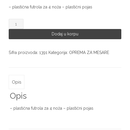
– plastična futrola za 4 noža – plastični pojas
Futrola
za
noževe
Dodaj u korpu
-
čantra
1391
Šifra proizvoda:
1391
Kategorija:
OPREMA ZA MESARE
količina
Opis
Opis
– plastična futrola za 4 noža – plastični pojas