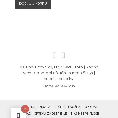
DODAJ U KORPU
Gundulićeva 28, Novi Sad, Srbija | Radno
vreme: pon-pet 08-18h | subota 8-15h |
nedelja neradna
Theme:
Vogue
by Kaira
POČETNA
NOŽEVI
REŠETKE I NOŽEVI
OPREMA
0
OŠTRAČI I OPREMA ZA OŠTRENJE
MAŠINE I PE PLOČE