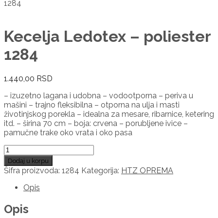
1284
Kecelja Ledotex – poliester
1284
1.440,00
RSD
– izuzetno lagana i udobna – vodootporna – periva u
mašini – trajno fleksibilna – otporna na ulja i masti
životinjskog porekla – idealna za mesare, ribarnice, ketering
itd. – širina 70 cm – boja: crvena – porubljene ivice –
pamučne trake oko vrata i oko pasa
Kecelja
Ledotex
Dodaj u korpu
-
Šifra proizvoda:
1284
Kategorija:
HTZ OPREMA
poliester
1284
Opis
količina
Opis