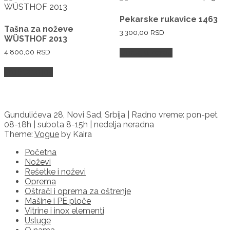
Pekarske rukavice 1463
Tašna za noževe
3.300,00
RSD
WÜSTHOF 2013
4.800,00
RSD
Dodaj u korpu
Pročitajte još
Gundulićeva 28, Novi Sad, Srbija | Radno vreme: pon-pet
08-18h | subota 8-15h | nedelja neradna
Theme:
Vogue
by Kaira
Početna
Noževi
Rešetke i noževi
Oprema
Oštrači i oprema za oštrenje
Mašine i PE ploče
Vitrine i inox elementi
Usluge