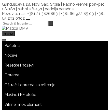
Skip
Gundulićeva 28, Novi Sad, Srbija | Radno vreme: pon-pet
to
08-18h | subota 8-15h | nedelja neradna
content
Pozovite nas: +381 21 3826863 | +381 66 922 85 03 | +381
65 292 0302
menu
Početna
Noževi
Rešetke i noževi
Oprema
Oštrači i oprema za oštrenje
Mašine i PE ploče
Vitrine i inox elementi