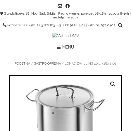
Skip
to
Gundulićeva 28, Novi Sad, Srbija | Radno vreme: pon-pet 08-18h | subota 8-15h |
content
nedelja neradna
Pozovite nas: +381 21 3826863 | +381 66 922 85 03 | +381 65 292 0302
MENU
POČETNA
/
GASTRO OPREMA
/ LONAC ZWILLING 40913-280 2302