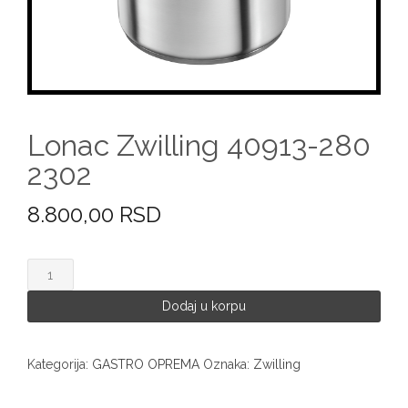
Lonac Zwilling 40913-280
2302
8.800,00
RSD
Lonac
Zwilling
40913-
Dodaj u korpu
280
2302
količina
Kategorija:
GASTRO OPREMA
Oznaka:
Zwilling