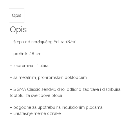
Opis
Opis
– šerpa od nerđajućeg čelika 18/10
– prečnik: 28 cm
– zapremina: 11 litara
– sa metalnim, prohromskim poklopcem
– SIGMA Classic sendvič dno, odlično zadržava i distribuira
toplotu, za sve tipove ploča
– pogodne za upotrebu na indukcionim pločama
– unutrašnje merne oznake