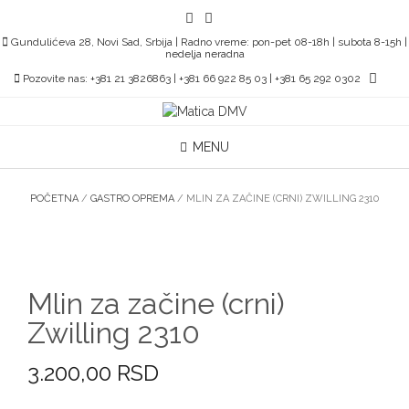
Skip
to
Gundulićeva 28, Novi Sad, Srbija | Radno vreme: pon-pet 08-18h | subota 8-15h |
content
nedelja neradna
Pozovite nas: +381 21 3826863 | +381 66 922 85 03 | +381 65 292 0302
MENU
POČETNA
/
GASTRO OPREMA
/ MLIN ZA ZAČINE (CRNI) ZWILLING 2310
Mlin za začine (crni)
Zwilling 2310
3.200,00
RSD