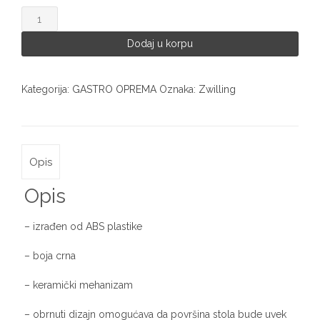
Mlin
za
začine
Dodaj u korpu
(crni)
Zwilling
2310
Kategorija:
GASTRO OPREMA
Oznaka:
Zwilling
količina
Opis
Opis
– izrađen od ABS plastike
– boja crna
– keramički mehanizam
– obrnuti dizajn omogućava da površina stola bude uvek