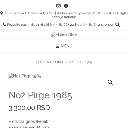
Skip
to
Gundulićeva 28, Novi Sad, Srbija | Radno vreme: pon-pet 08-18h | subota 8-15h |
content
nedelja neradna
Pozovite nas: +381 21 3826863 | +381 66 922 85 03 | +381 65 292 0302
MENU
POČETNA
/
PIRGE
/ NOŽ PIRGE 1985
Nož Pirge 1985
3.300,00
RSD
– nož za giros (kebab)
– širina sečiva: 45 mm