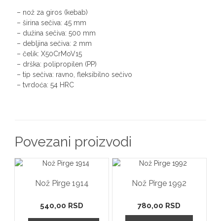
– nož za giros (kebab)
– širina sečiva: 45 mm
– dužina sečiva: 500 mm
– debljina sečiva: 2 mm
– čelik: X50CrMoV15
– drška: polipropilen (PP)
– tip sečiva: ravno, fleksibilno sečivo
– tvrdoća: 54 HRC
Povezani proizvodi
Nož Pirge 1914
Nož Pirge 1992
540,00
RSD
780,00
RSD