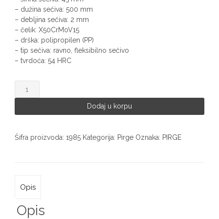
– dužina sečiva: 500 mm
– debljina sečiva: 2 mm
– čelik: X50CrMoV15
– drška: polipropilen (PP)
– tip sečiva: ravno, fleksibilno sečivo
– tvrdoća: 54 HRC
Nož
Pirge
1985
Dodaj u korpu
količina
Šifra proizvoda:
1985
Kategorija:
Pirge
Oznaka:
PIRGE
Opis
Opis