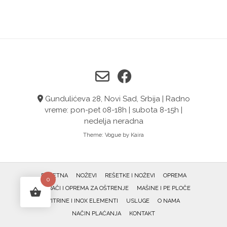
Gundulićeva 28, Novi Sad, Srbija | Radno
vreme: pon-pet 08-18h | subota 8-15h |
nedelja neradna
Theme:
Vogue
by Kaira
POČETNA
NOŽEVI
REŠETKE I NOŽEVI
OPREMA
0
OŠTRAČI I OPREMA ZA OŠTRENJE
MAŠINE I PE PLOČE
VITRINE I INOX ELEMENTI
USLUGE
O NAMA
NAČIN PLAĆANJA
KONTAKT