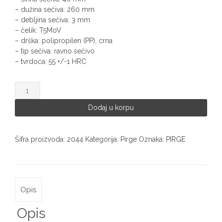
– dužina sečiva: 260 mm
– debljina sečiva: 3 mm
– čelik: T5MoV
– drška: polipropilen (PP), crna
– tip sečiva: ravno sečivo
– tvrdoća: 55 +/-1 HRC
Nož
Pirge
2044
Dodaj u korpu
količina
Šifra proizvoda:
2044
Kategorija:
Pirge
Oznaka:
PIRGE
Opis
Opis