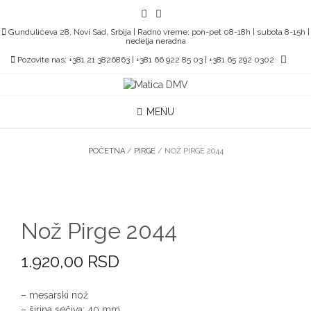
Skip
to
Gundulićeva 28, Novi Sad, Srbija | Radno vreme: pon-pet 08-18h | subota 8-15h |
content
nedelja neradna
Pozovite nas: +381 21 3826863 | +381 66 922 85 03 | +381 65 292 0302
MENU
POČETNA
/
PIRGE
/ NOŽ PIRGE 2044
Nož Pirge 2044
1.920,00
RSD
– mesarski nož
– širina sečiva: 40 mm