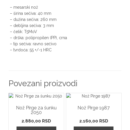
– mesarski nož
– širina sečiva: 40 mm
– dužina sečiva: 260 mm
– debljina sečiva: 3 mm
– čelik: T5MoV
– drška: polipropilen (PP), crna
– tip sečiva: ravno sečivo
– tvrdoća: 55 +/-1 HRC
Povezani proizvodi
Nož Pirge za šunku
Nož Pirge 1987
2050
2.880,00
RSD
2.160,00
RSD