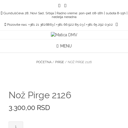
Skip
to
Gundulićeva 28, Novi Sad, Srbija | Radno vreme: pon-pet 08-18h | subota 8-15h |
content
nedelja neradna
Pozovite nas: +381 21 3826863 | +381 66 922 85 03 | +381 65 292 0302
MENU
POČETNA
/
PIRGE
/ NOŽ PIRGE 2126
Nož Pirge 2126
3.300,00
RSD
Nož