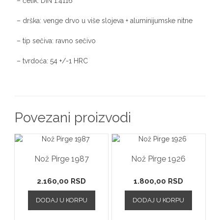
– čelik: DIN 1.4116
– drška: venge drvo u više slojeva + aluminijumske nitne
– tip sečiva: ravno sečivo
– tvrdoća: 54 +/-1 HRC
Povezani proizvodi
Nož Pirge 1987
Nož Pirge 1926
2.160,00
RSD
1.800,00
RSD
DODAJ U KORPU
DODAJ U KORPU