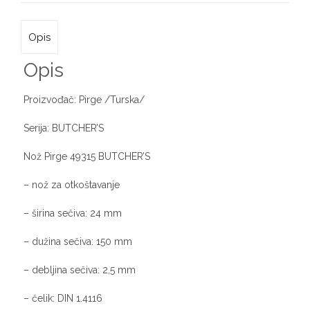
Opis
Opis
Proizvođač: Pirge /Turska/
Serija: BUTCHER’S
Nož Pirge 49315 BUTCHER’S
– nož za otkoštavanje
– širina sečiva: 24 mm
– dužina sečiva: 150 mm
– debljina sečiva: 2,5 mm
– čelik: DIN 1.4116