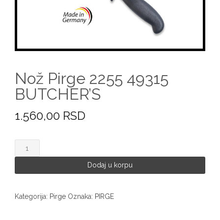
Nož Pirge 2255 49315
BUTCHER’S
1.560,00
RSD
Nož
Pirge
2255
Dodaj u korpu
49315
BUTCHER'S
količina
Kategorija:
Pirge
Oznaka:
PIRGE