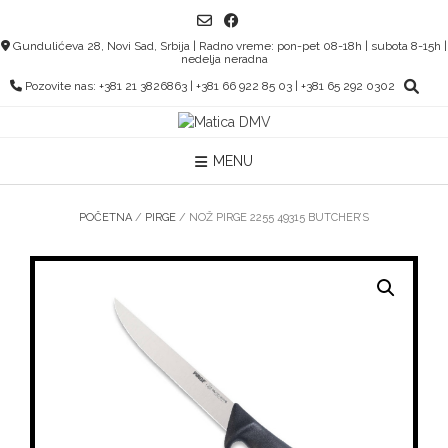
Skip
to
Gundulićeva 28, Novi Sad, Srbija | Radno vreme: pon-pet 08-18h | subota 8-15h |
content
nedelja neradna
Pozovite nas: +381 21 3826863 | +381 66 922 85 03 | +381 65 292 0302
MENU
POČETNA
/
PIRGE
/ NOŽ PIRGE 2255 49315 BUTCHER’S