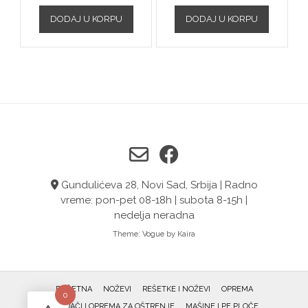
DODAJ U KORPU
DODAJ U KORPU
Gundulićeva 28, Novi Sad, Srbija | Radno
vreme: pon-pet 08-18h | subota 8-15h |
nedelja neradna
Theme:
Vogue
by Kaira
POČETNA
NOŽEVI
REŠETKE I NOŽEVI
OPREMA
0
OŠTRAČI I OPREMA ZA OŠTRENJE
MAŠINE I PE PLOČE