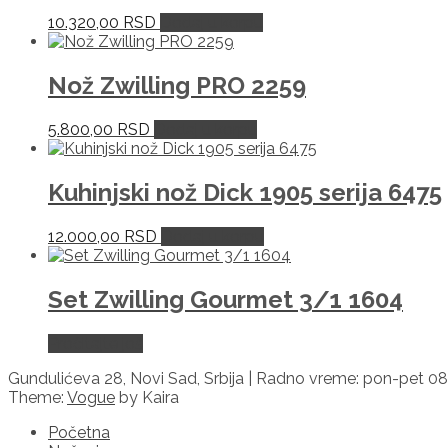
10.320,00
RSD
Dodaj u korpu
Nož Zwilling PRO 2259
5.800,00
RSD
Dodaj u korpu
Kuhinjski nož Dick 1905 serija 6475
12.000,00
RSD
Dodaj u korpu
Set Zwilling Gourmet 3/1 1604
Pročitajte još
Gundulićeva 28, Novi Sad, Srbija | Radno vreme: pon-pet 08
Theme:
Vogue
by Kaira
Početna