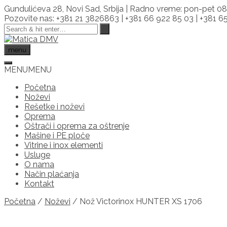
Skip
Gundulićeva 28, Novi Sad, Srbija | Radno vreme: pon-pet 08
to
Pozovite nas: +381 21 3826863 | +381 66 922 85 03 | +381 
content
menu
MENU
MENU
Početna
Noževi
Rešetke i noževi
Oprema
Oštrači i oprema za oštrenje
Mašine i PE ploče
Vitrine i inox elementi
Usluge
O nama
Način plaćanja
Kontakt
Početna
/
Noževi
/ Nož Victorinox HUNTER XS 1706