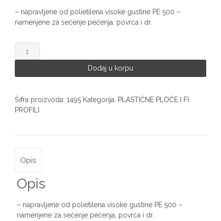
– napravljene od polietilena visoke gustine PE 500 –
namenjene za sečenje pečenja, povrća i dr.
PE
daske
dimenzija
Dodaj u korpu
1,5x30x50
1495
količina
Šifra proizvoda:
1495
Kategorija:
PLASTIČNE PLOČE I FI
PROFILI
Opis
Opis
– napravljene od polietilena visoke gustine PE 500 –
namenjene za sečenje pečenja, povrća i dr.