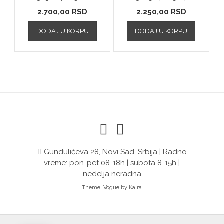
2.700,00
RSD
2.250,00
RSD
DODAJ U KORPU
DODAJ U KORPU
Gundulićeva 28, Novi Sad, Srbija | Radno
vreme: pon-pet 08-18h | subota 8-15h |
nedelja neradna
Theme:
Vogue
by Kaira