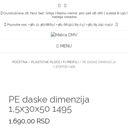
Skip
to
Gundulićeva 28, Novi Sad, Srbija | Radno vreme: pon-pet 08-18h | subota 8-15h |
content
nedelja neradna
Pozovite nas: +381 21 3826863 | +381 66 922 85 03 | +381 65 292 0302
MENU
POČETNA
/
PLASTIČNE PLOČE I FI PROFILI
/ PE DASKE DIMENZIJA
1,5X30X50 1495
PE daske dimenzija
1,5x30x50 1495
1.690,00
RSD