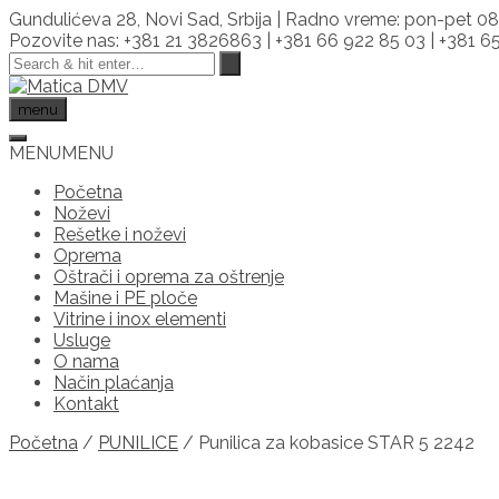
Skip
Gundulićeva 28, Novi Sad, Srbija | Radno vreme: pon-pet 08
to
Pozovite nas: +381 21 3826863 | +381 66 922 85 03 | +381 
content
menu
MENU
MENU
Početna
Noževi
Rešetke i noževi
Oprema
Oštrači i oprema za oštrenje
Mašine i PE ploče
Vitrine i inox elementi
Usluge
O nama
Način plaćanja
Kontakt
Početna
/
PUNILICE
/ Punilica za kobasice STAR 5 2242