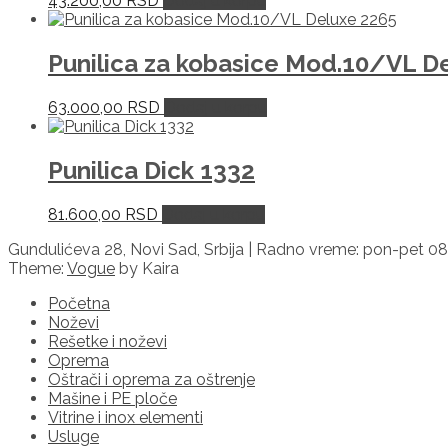
43.200,00
RSD
Dodaj u korpu
Punilica za kobasice Mod.10/VL D
63.000,00
RSD
Dodaj u korpu
Punilica Dick 1332
81.600,00
RSD
Dodaj u korpu
Gundulićeva 28, Novi Sad, Srbija | Radno vreme: pon-pet 08
Theme:
Vogue
by Kaira
Početna
Noževi
Rešetke i noževi
Oprema
Oštrači i oprema za oštrenje
Mašine i PE ploče
Vitrine i inox elementi
Usluge