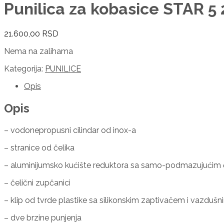
Punilica za kobasice STAR 5 
21.600,00
RSD
Nema na zalihama
Kategorija:
PUNILICE
Opis
Opis
– vodonepropusni cilindar od inox-a
– stranice od čelika
– aluminijumsko kućište reduktora sa samo-podmazujućim
– čelični zupčanici
– klip od tvrde plastike sa silikonskim zaptivačem i vazduš
– dve brzine punjenja