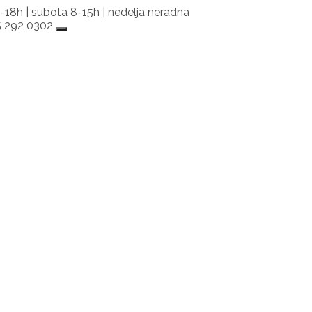
-18h | subota 8-15h | nedelja neradna
65 292 0302