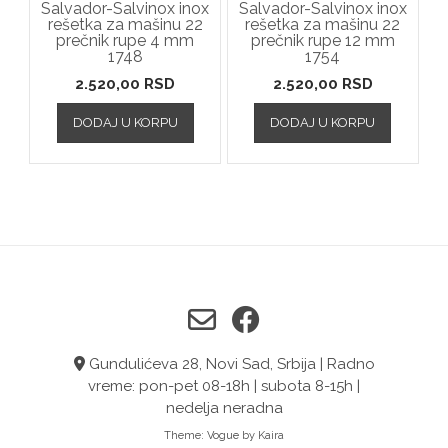
Salvador-Salvinox inox
Salvador-Salvinox inox
rešetka za mašinu 22
rešetka za mašinu 22
prečnik rupe 4 mm
prečnik rupe 12 mm
1748
1754
2.520,00
RSD
2.520,00
RSD
DODAJ U KORPU
DODAJ U KORPU
Gundulićeva 28, Novi Sad, Srbija | Radno
vreme: pon-pet 08-18h | subota 8-15h |
nedelja neradna
Theme:
Vogue
by Kaira