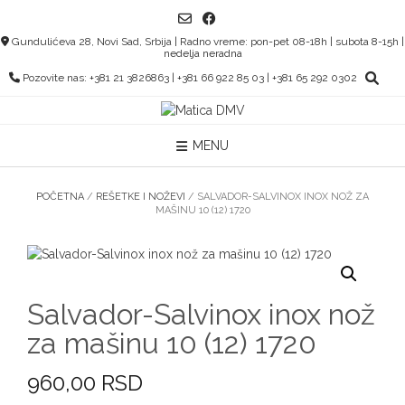
Skip
to
Gundulićeva 28, Novi Sad, Srbija | Radno vreme: pon-pet 08-18h | subota 8-15h |
content
nedelja neradna
Pozovite nas: +381 21 3826863 | +381 66 922 85 03 | +381 65 292 0302
MENU
POČETNA
/
REŠETKE I NOŽEVI
/ SALVADOR-SALVINOX INOX NOŽ ZA
MAŠINU 10 (12) 1720
Salvador-Salvinox inox nož
za mašinu 10 (12) 1720
960,00
RSD