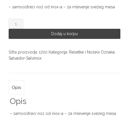
– samooštreći nož od inox-a – za mlevenje svežeg mesa
Salvador-
Salvinox
inox
Dodaj u korpu
nož
za
mašinu
Šifra proizvoda:
1720
Kategorija:
Rešetke i Noževi
Oznaka:
10
Salvador-Salvinox
(12)
1720
količina
Opis
Opis
– samooštreći nož od inox-a – za mlevenje svežeg mesa