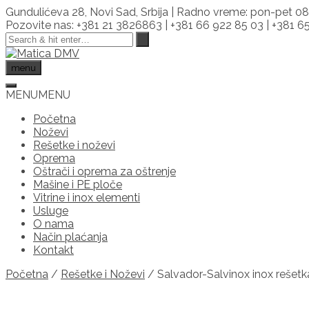
Skip
Gundulićeva 28, Novi Sad, Srbija | Radno vreme: pon-pet 08
to
Pozovite nas: +381 21 3826863 | +381 66 922 85 03 | +381 
content
menu
MENU
MENU
Početna
Noževi
Rešetke i noževi
Oprema
Oštrači i oprema za oštrenje
Mašine i PE ploče
Vitrine i inox elementi
Usluge
O nama
Način plaćanja
Kontakt
Početna
/
Rešetke i Noževi
/ Salvador-Salvinox inox rešet