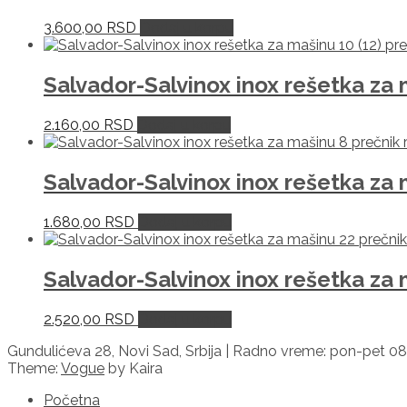
3.600,00
RSD
Dodaj u korpu
Salvador-Salvinox inox rešetka za
2.160,00
RSD
Dodaj u korpu
Salvador-Salvinox inox rešetka za
1.680,00
RSD
Dodaj u korpu
Salvador-Salvinox inox rešetka za
2.520,00
RSD
Dodaj u korpu
Gundulićeva 28, Novi Sad, Srbija | Radno vreme: pon-pet 08
Theme:
Vogue
by Kaira
Početna