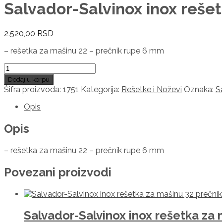
Salvador-Salvinox inox reše
2.520,00
RSD
– rešetka za mašinu 22 – prečnik rupe 6 mm
Salvador-
Salvinox
Dodaj u korpu
inox
Šifra proizvoda:
1751
Kategorija:
Rešetke i Noževi
Oznaka:
S
rešetka
za
Opis
mašinu
22
Opis
prečnik
rupe
– rešetka za mašinu 22 – prečnik rupe 6 mm
6
mm
Povezani proizvodi
1751
količina
Salvador-Salvinox inox rešetka za