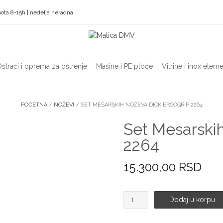
ota 8-15h | nedelja neradna
štrači i oprema za oštrenje
Mašine i PE ploče
Vitrine i inox eleme
POČETNA
/
NOŽEVI
/ SET MESARSKIH NOŽEVA DICK ERGOGRIP 2264
Set Mesarski
2264
15.300,00
RSD
Set
Dodaj u korpu
Mesarskih
noževa