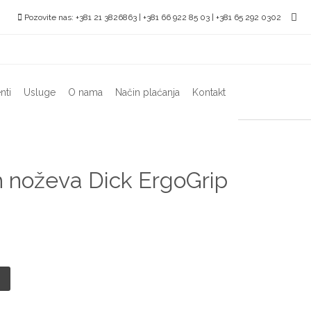
Pozovite nas: +381 21 3826863 | +381 66 922 85 03 | +381 65 292 0302
nti
Usluge
O nama
Način plaćanja
Kontakt
h noževa Dick ErgoGrip