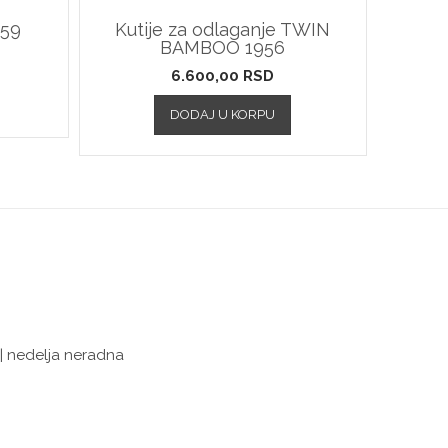
259
Kutije za odlaganje TWIN
BAMBOO 1956
6.600,00
RSD
DODAJ U KORPU
 | nedelja neradna