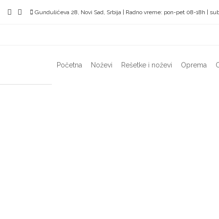
Skip
Gundulićeva 28, Novi Sad, Srbija | Radno vreme: pon-pet 08-18h | sub
to
content
Početna
Noževi
Rešetke i noževi
Oprema
O