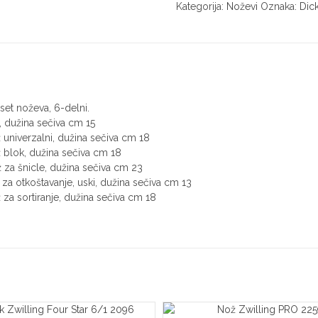
Dick
Kategorija:
Noževi
Oznaka:
Dic
ErgoGrip
2264
količina
set noževa, 6-delni.
 dužina sečiva cm 15
univerzalni, dužina sečiva cm 18
blok, dužina sečiva cm 18
za šnicle, dužina sečiva cm 23
a otkoštavanje, uski, dužina sečiva cm 13
a sortiranje, dužina sečiva cm 18