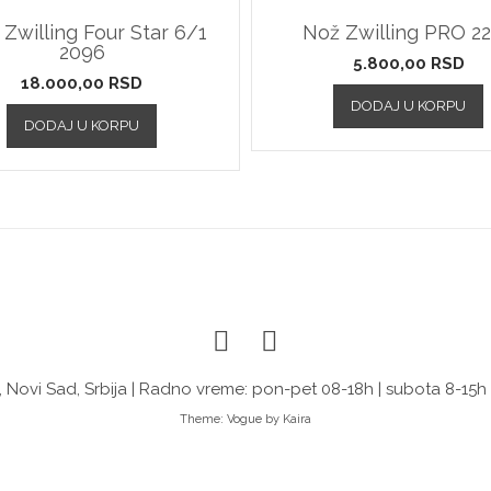
 Zwilling Four Star 6/1
Nož Zwilling PRO 2
2096
5.800,00
RSD
18.000,00
RSD
DODAJ U KORPU
DODAJ U KORPU
 Novi Sad, Srbija | Radno vreme: pon-pet 08-18h | subota 8-15h
Theme:
Vogue
by Kaira