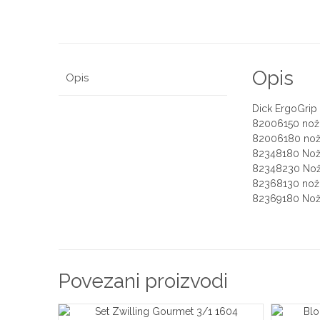
Opis
Opis
Dick ErgoGrip 
82006150 nož,
82006180 nož 
82348180 Nož 
82348230 Nož 
82368130 nož z
82369180 Nož z
Povezani proizvodi