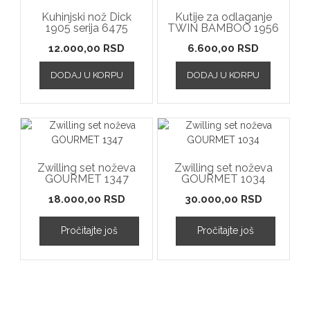
Kuhinjski nož Dick
Kutije za odlaganje
1905 serija 6475
TWIN BAMBOO 1956
12.000,00
RSD
6.600,00
RSD
DODAJ U KORPU
DODAJ U KORPU
Zwilling set noževa
Zwilling set noževa
GOURMET 1347
GOURMET 1034
18.000,00
RSD
30.000,00
RSD
Pročitajte još
Pročitajte još