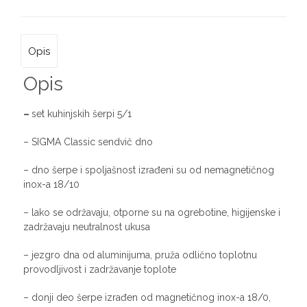
Opis
Opis
–
set kuhinjskih šerpi 5/1
– SIGMA Classic sendvič dno
– dno šerpe i spoljašnost izrađeni su od nemagnetičnog
inox-a 18/10
– lako se održavaju, otporne su na ogrebotine, higijenske i
zadržavaju neutralnost ukusa
– jezgro dna od aluminijuma, pruža odlično toplotnu
provodljivost i zadržavanje toplote
– donji deo šerpe izrađen od magnetičnog inox-a 18/0,