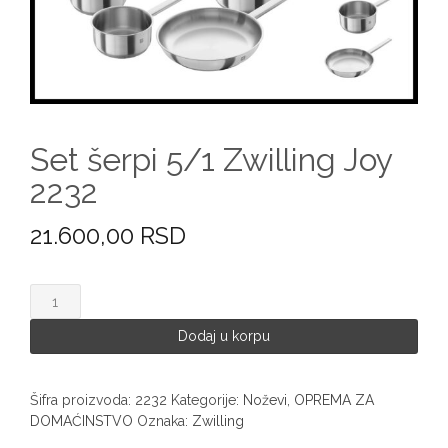
Set šerpi 5/1 Zwilling Joy
2232
21.600,00
RSD
Set
šerpi
5/1
Dodaj u korpu
Zwilling
Joy
2232
Šifra proizvoda:
2232
Kategorije:
Noževi
,
OPREMA ZA
količina
DOMAĆINSTVO
Oznaka:
Zwilling