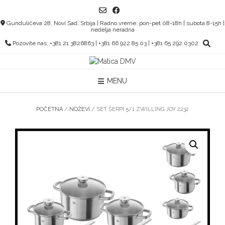
Skip
to
Gundulićeva 28, Novi Sad, Srbija | Radno vreme: pon-pet 08-18h | subota 8-15h |
content
nedelja neradna
Pozovite nas: +381 21 3826863 | +381 66 922 85 03 | +381 65 292 0302
MENU
POČETNA
/
NOŽEVI
/ SET ŠERPI 5/1 ZWILLING JOY 2232