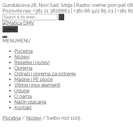
Skip
Gundulićeva 28, Novi Sad, Srbija | Radno vreme: pon-pet 08
to
Pozovite nas: +381 21 3826863 | +381 66 922 85 03 | +381 
content
menu
MENU
MENU
Početna
Noževi
Rešetke i noževi
Oprema
Oštrači i oprema za oštrenje
Mašine i PE ploče
Vitrine i inox elementi
Usluge
O nama
Način plaćanja
Kontakt
Početna
/
Noževi
/ Swibo nož 1105