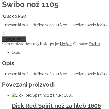
Swibo nož 1105
3.180,00
RSD
– mesarski nož – dužina sečiva 18 cm – sečivo ravnih leđa Un
Swibo
nož
Dodaj u korpu
1105
Šifra proizvoda:
1105
Kategorija:
Noževi
Oznaka:
Swibo
količina
Opis
Opis
– mesarski nož – dužina sečiva 18 cm – sečivo ravnih leđa Un
Povezani proizvodi
Dick Red Spirit nož za hleb 1606