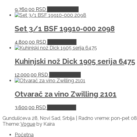
9.760,00
RSD
Dodaj u korpu
Set 3/1 BSF 19910-000 2098
4.800,00
RSD
Pročitajte još
Kuhinjski nož Dick 1905 serija 6475
12.000,00
RSD
Dodaj u korpu
Otvarač za vino Zwilling 2101
3.600,00
RSD
Pročitajte još
Gundulićeva 28, Novi Sad, Srbija | Radno vreme: pon-pet 08
Theme:
Vogue
by Kaira
Početna