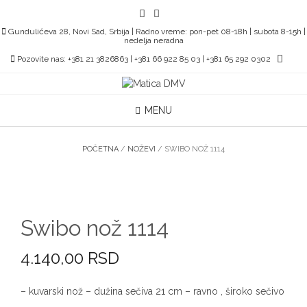
Skip
to
Gundulićeva 28, Novi Sad, Srbija | Radno vreme: pon-pet 08-18h | subota 8-15h |
content
nedelja neradna
Pozovite nas: +381 21 3826863 | +381 66 922 85 03 | +381 65 292 0302
MENU
POČETNA
/
NOŽEVI
/ SWIBO NOŽ 1114
Swibo nož 1114
4.140,00
RSD
– kuvarski nož – dužina sečiva 21 cm – ravno , široko sečivo