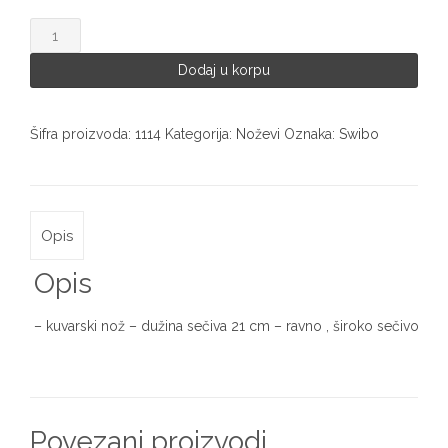
Swibo
nož
1114
Dodaj u korpu
količina
Šifra proizvoda:
1114
Kategorija:
Noževi
Oznaka:
Swibo
Opis
Opis
– kuvarski nož – dužina sečiva 21 cm – ravno , široko sečivo
Povezani proizvodi