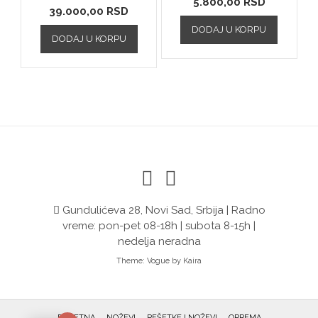
5.800,00
RSD
39.000,00
RSD
DODAJ U KORPU
DODAJ U KORPU
Gundulićeva 28, Novi Sad, Srbija | Radno
vreme: pon-pet 08-18h | subota 8-15h |
nedelja neradna
Theme:
Vogue
by Kaira
POČETNA
NOŽEVI
REŠETKE I NOŽEVI
OPREMA