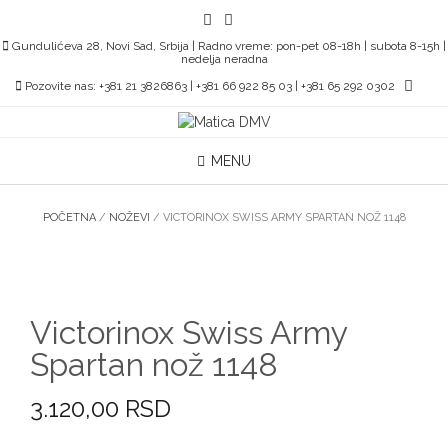
Skip
to
Gundulićeva 28, Novi Sad, Srbija | Radno vreme: pon-pet 08-18h | subota 8-15h |
content
nedelja neradna
Pozovite nas: +381 21 3826863 | +381 66 922 85 03 | +381 65 292 0302
MENU
POČETNA
/
NOŽEVI
/ VICTORINOX SWISS ARMY SPARTAN NOŽ 1148
Victorinox Swiss Army
Spartan nož 1148
3.120,00
RSD