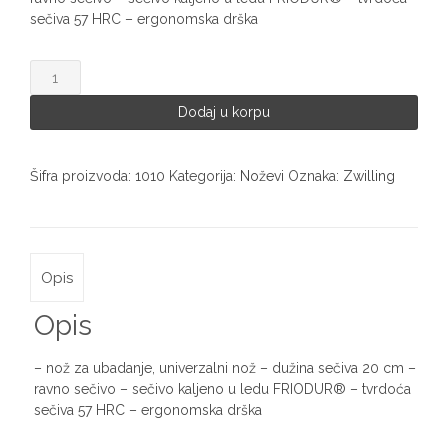
sečiva 57 HRC – ergonomska drška
Zwilling
nož
1010
Dodaj u korpu
količina
Šifra proizvoda:
1010
Kategorija:
Noževi
Oznaka:
Zwilling
Opis
Opis
– nož za ubadanje, univerzalni nož – dužina sečiva 20 cm –
ravno sečivo – sečivo kaljeno u ledu FRIODUR® – tvrdoća
sečiva 57 HRC – ergonomska drška