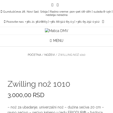
Skip
to
Gundulićeva 28, Novi Sad, Srbija | Radno vreme: pon-pet 08-18h | subota 8-15h |
content
nedelja neradna
Pozovite nas: +381 21 3826863 | +381 66 922 85 03 | +381 65 292 0302
MENU
POČETNA
/
NOŽEVI
/ ZWILLING NOŽ 1010
Zwilling nož 1010
3.000,00
RSD
– nož za ubadanje, univerzalni nož – dužina sečiva 20 cm –
ravno sečivo – sečivo kaljeno u ledu FRIODUR® – tvrdoća