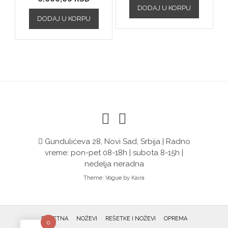
DODAJ U KORPU
DODAJ U KORPU
Gundulićeva 28, Novi Sad, Srbija | Radno
vreme: pon-pet 08-18h | subota 8-15h |
nedelja neradna
Theme:
Vogue
by Kaira
POČETNA
NOŽEVI
REŠETKE I NOŽEVI
OPREMA
0