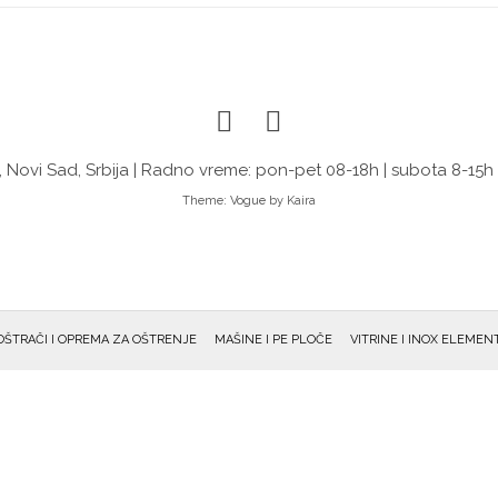
 Novi Sad, Srbija | Radno vreme: pon-pet 08-18h | subota 8-15h
Theme:
Vogue
by Kaira
OŠTRAČI I OPREMA ZA OŠTRENJE
MAŠINE I PE PLOČE
VITRINE I INOX ELEMENT