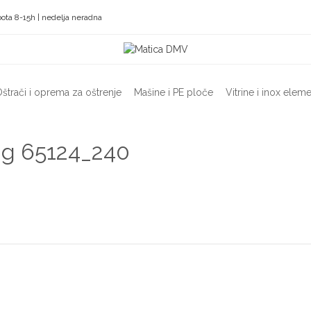
ota 8-15h | nedelja neradna
štrači i oprema za oštrenje
Mašine i PE ploče
Vitrine i inox eleme
ng 65124_240