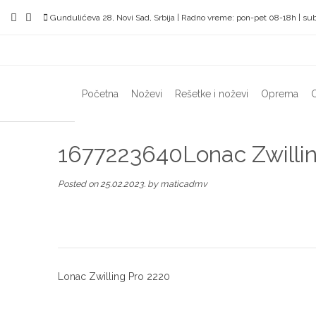
Skip
Gundulićeva 28, Novi Sad, Srbija | Radno vreme: pon-pet 08-18h | sub
to
content
Početna
Noževi
Rešetke i noževi
Oprema
O
1677223640Lonac Zwilli
Posted on
25.02.2023.
by
maticadmv
Post
Lonac Zwilling Pro 2220
navigation