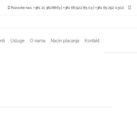
Pozovite nas: +381 21 3826863 | +381 66 922 85 03 | +381 65 292 0302
nti
Usluge
O nama
Način plaćanja
Kontakt