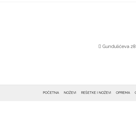
Gundulićeva 28,
POČETNA
NOŽEVI
REŠETKE I NOŽEVI
OPREMA