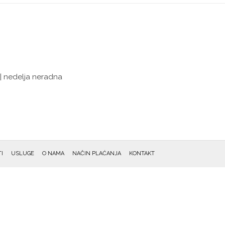
 | nedelja neradna
I
USLUGE
O NAMA
NAČIN PLAĆANJA
KONTAKT