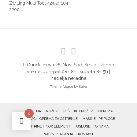
Post
Zwilling Multi Tool 42450-104
navigation
2200
Gundulićeva 28, Novi Sad, Srbija | Radno
vreme: pon-pet 08-18h | subota 8-15h |
nedelja neradna
Theme:
Vogue
by Kaira
POČETNA
NOŽEVI
REŠETKE I NOŽEVI
OPREMA
0
OŠTRAČI I OPREMA ZA OŠTRENJE
MAŠINE I PE PLOČE
VITRINE I INOX ELEMENTI
USLUGE
O NAMA
NAČIN PLAĆANJA
KONTAKT