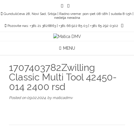
Skip
to
Gundulićeva 28, Novi Sad, Srbija | Radno vreme: pon-pet 08-18h | subota 8-15h |
content
nedelja neradna
Pozovite nas: +381 21 3826863 | +381 66 922 85 03 | +381 65 292 0302
MENU
1707403782Zwilling
Classic Multi Tool 42450-
014 2400 rsd
Posted on
09.02.2024.
by
maticadmv