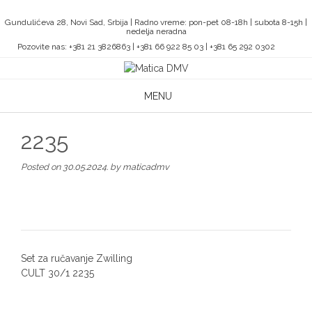
Skip
to
Gundulićeva 28, Novi Sad, Srbija | Radno vreme: pon-pet 08-18h | subota 8-15h |
nedelja neradna
content
Pozovite nas: +381 21 3826863 | +381 66 922 85 03 | +381 65 292 0302
MENU
2235
Posted on
30.05.2024.
by
maticadmv
Post
Set za ručavanje Zwilling
navigation
CULT 30/1 2235