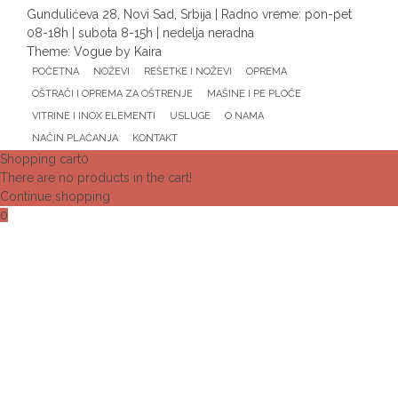
Gundulićeva 28, Novi Sad, Srbija | Radno vreme: pon-pet
08-18h | subota 8-15h | nedelja neradna
Theme:
Vogue
by Kaira
POČETNA
NOŽEVI
REŠETKE I NOŽEVI
OPREMA
OŠTRAČI I OPREMA ZA OŠTRENJE
MAŠINE I PE PLOČE
VITRINE I INOX ELEMENTI
USLUGE
O NAMA
NAČIN PLAĆANJA
KONTAKT
Shopping cart
0
There are no products in the cart!
Continue shopping
0