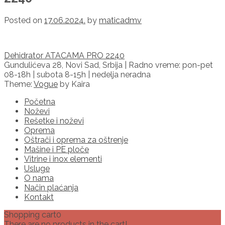
Posted on
17.06.2024.
by
maticadmv
Post
Dehidrator ATACAMA PRO 2240
navigation
Gundulićeva 28, Novi Sad, Srbija | Radno vreme: pon-pet
08-18h | subota 8-15h | nedelja neradna
Theme:
Vogue
by Kaira
Početna
Noževi
Rešetke i noževi
Oprema
Oštrači i oprema za oštrenje
Mašine i PE ploče
Vitrine i inox elementi
Usluge
O nama
Način plaćanja
Kontakt
Shopping cart
0
There are no products in the cart!