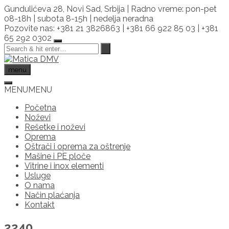
Skip
Gundulićeva 28, Novi Sad, Srbija | Radno vreme: pon-pet
to
08-18h | subota 8-15h | nedelja neradna
content
Pozovite nas: +381 21 3826863 | +381 66 922 85 03 | +381
65 292 0302
menu
MENU
MENU
Početna
Noževi
Rešetke i noževi
Oprema
Oštrači i oprema za oštrenje
Mašine i PE ploče
Vitrine i inox elementi
Usluge
O nama
Način plaćanja
Kontakt
2240