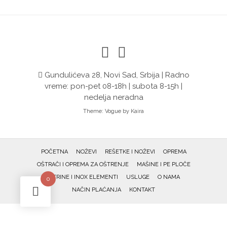
Gundulićeva 28, Novi Sad, Srbija | Radno
vreme: pon-pet 08-18h | subota 8-15h |
nedelja neradna
Theme:
Vogue
by Kaira
POČETNA
NOŽEVI
REŠETKE I NOŽEVI
OPREMA
OŠTRAČI I OPREMA ZA OŠTRENJE
MAŠINE I PE PLOČE
VITRINE I INOX ELEMENTI
USLUGE
O NAMA
0
NAČIN PLAĆANJA
KONTAKT