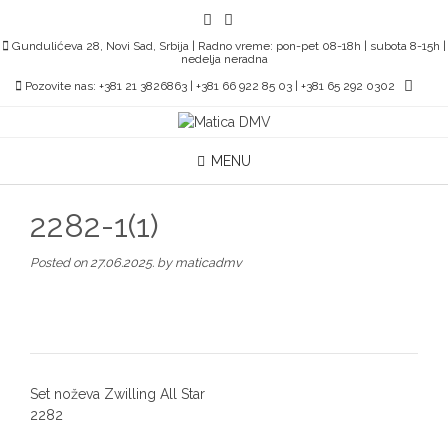
Skip
to
Gundulićeva 28, Novi Sad, Srbija | Radno vreme: pon-pet 08-18h | subota 8-15h |
content
nedelja neradna
Pozovite nas: +381 21 3826863 | +381 66 922 85 03 | +381 65 292 0302
MENU
2282-1(1)
Posted on
27.06.2025.
by
maticadmv
Post
Set noževa Zwilling All Star
navigation
2282