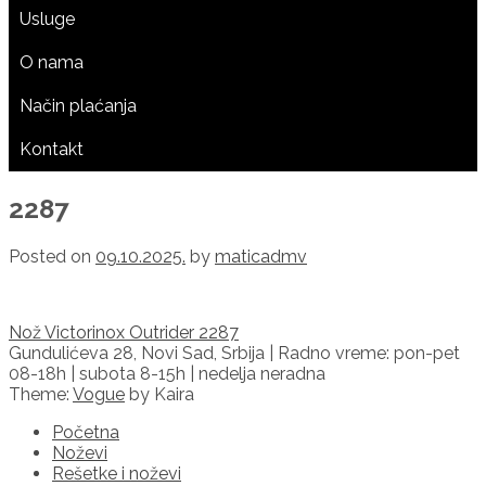
Usluge
O nama
Način plaćanja
Kontakt
2287
Posted on
09.10.2025.
by
maticadmv
Post
Nož Victorinox Outrider 2287
navigation
Gundulićeva 28, Novi Sad, Srbija | Radno vreme: pon-pet
08-18h | subota 8-15h | nedelja neradna
Theme:
Vogue
by Kaira
Početna
Noževi
Rešetke i noževi