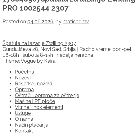
PRO 1002544 2307
Posted on
04.06.2026.
by
maticadmv
Post
Špatula za lazanje Zwilling 2307
navigation
Gundulićeva 28, Novi Sad, Srbija | Radno vreme: pon-pet
08-18h | subota 8-15h | nedelja neradna
Theme:
Vogue
by Kaira
Početna
Noževi
Rešetke i noževi
Oprema
Oštrači i oprema za oštrenje
Mašine i PE ploče
Vitrine i inox elementi
Usluge
O nama
Način plaćanja
Kontakt