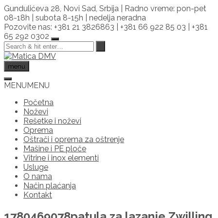
Skip
Gundulićeva 28, Novi Sad, Srbija | Radno vreme: pon-pet
to
08-18h | subota 8-15h | nedelja neradna
content
Pozovite nas: +381 21 3826863 | +381 66 922 85 03 | +381
65 292 0302
menu
MENU
MENU
Početna
Noževi
Rešetke i noževi
Oprema
Oštrači i oprema za oštrenje
Mašine i PE ploče
Vitrine i inox elementi
Usluge
O nama
Način plaćanja
Kontakt
1780469078patula za lazanje Zwilling