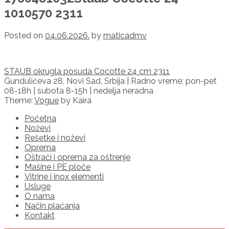
1010570 2311
Posted on
04.06.2026.
by
maticadmv
Post
STAUB okrugla posuda Cocotte 24 cm 2311
navigation
Gundulićeva 28, Novi Sad, Srbija | Radno vreme: pon-pet
08-18h | subota 8-15h | nedelja neradna
Theme:
Vogue
by Kaira
Početna
Noževi
Rešetke i noževi
Oprema
Oštrači i oprema za oštrenje
Mašine i PE ploče
Vitrine i inox elementi
Usluge
O nama
Način plaćanja
Kontakt