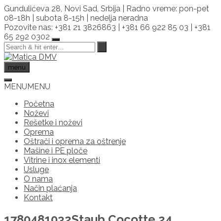
Skip
Gundulićeva 28, Novi Sad, Srbija | Radno vreme: pon-pet
to
08-18h | subota 8-15h | nedelja neradna
content
Pozovite nas: +381 21 3826863 | +381 66 922 85 03 | +381
65 292 0302
menu
MENU
MENU
Početna
Noževi
Rešetke i noževi
Oprema
Oštrači i oprema za oštrenje
Mašine i PE ploče
Vitrine i inox elementi
Usluge
O nama
Način plaćanja
Kontakt
1780481032Staub Cocotte 24