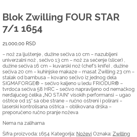
Blok Zwilling FOUR STAR
7/1 1654
21.000,00
RSD
– nož za ljuštenje , dužine sečiva 10 cm – nazubljeni
univerzalni nož , sečivo 13 cm – nož za sečenje (slicer) ,
dužine sečiva 16 cm – kuvarski nož (chef’s knife) , dužine
sečiva 20 cm – kuhinjske makaze – masat Zwilling 23 cm –
stalak od bambusa – kovano sečivo iz jednog dela
SIGMAFORGE® – sečivo kaljeno u ledu FRIODUR® –
tvrdoća sečiva 58 HRC – sečivo napravljeno od nemačkog
nerđajućeg čelika „NO STAIN“ visokih performansi – ugao
oštrice od 15° sa obe strane – ručno oštreni i polirani –
laserski kontrolisana oštrica – oblikovana drška –
preporučeno ručno pranje noževa
Nema na zalihama
Šifra proizvoda:
1654
Kategorija:
Noževi
Oznaka:
Zwilling