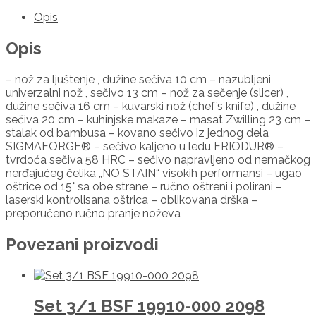
Opis
Opis
– nož za ljuštenje , dužine sečiva 10 cm – nazubljeni
univerzalni nož , sečivo 13 cm – nož za sečenje (slicer) ,
dužine sečiva 16 cm – kuvarski nož (chef’s knife) , dužine
sečiva 20 cm – kuhinjske makaze – masat Zwilling 23 cm –
stalak od bambusa – kovano sečivo iz jednog dela
SIGMAFORGE® – sečivo kaljeno u ledu FRIODUR® –
tvrdoća sečiva 58 HRC – sečivo napravljeno od nemačkog
nerđajućeg čelika „NO STAIN“ visokih performansi – ugao
oštrice od 15° sa obe strane – ručno oštreni i polirani –
laserski kontrolisana oštrica – oblikovana drška –
preporučeno ručno pranje noževa
Povezani proizvodi
Set 3/1 BSF 19910-000 2098