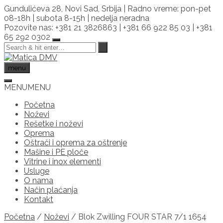
Skip
Gundulićeva 28, Novi Sad, Srbija | Radno vreme: pon-pet
to
08-18h | subota 8-15h | nedelja neradna
content
Pozovite nas: +381 21 3826863 | +381 66 922 85 03 | +381
65 292 0302
menu
MENU
MENU
Početna
Noževi
Rešetke i noževi
Oprema
Oštrači i oprema za oštrenje
Mašine i PE ploče
Vitrine i inox elementi
Usluge
O nama
Način plaćanja
Kontakt
Početna
/
Noževi
/ Blok Zwilling FOUR STAR 7/1 1654