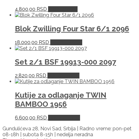
4.800,00
RSD
Pročitajte još
Blok Zwilling Four Star 6/1 2096
18.000,00
RSD
Dodaj u korpu
Set 2/1 BSF 19913-000 2097
2.820,00
RSD
Dodaj u korpu
Kutije za odlaganje TWIN
BAMBOO 1956
6.600,00
RSD
Dodaj u korpu
Gundulićeva 28, Novi Sad, Srbija | Radno vreme: pon-pet
08-18h | subota 8-15h | nedelja neradna