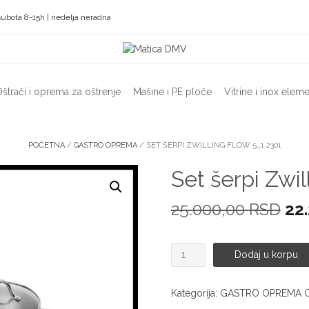
subota 8-15h | nedelja neradna
štrači i oprema za oštrenje
Mašine i PE ploče
Vitrine i inox eleme
POČETNA
/
GASTRO OPREMA
/ SET ŠERPI ZWILLING FLOW 5_1 2301
Set šerpi Zwil
Ori
25.000,00
RSD
22
ce
Set
je
Dodaj u korpu
šerpi
Zwilling
bila
Flow
Kategorija:
GASTRO OPREMA
25.
5_1