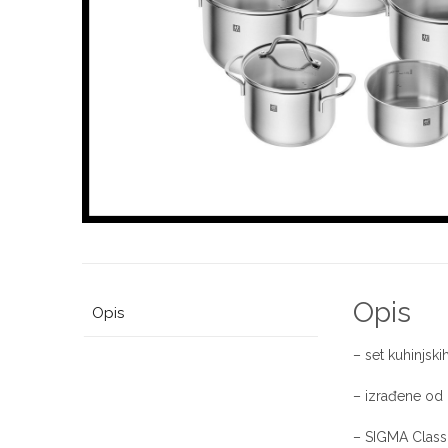
Opis
Opis
– set kuhinjski
– izrađene od 
– SIGMA Classi