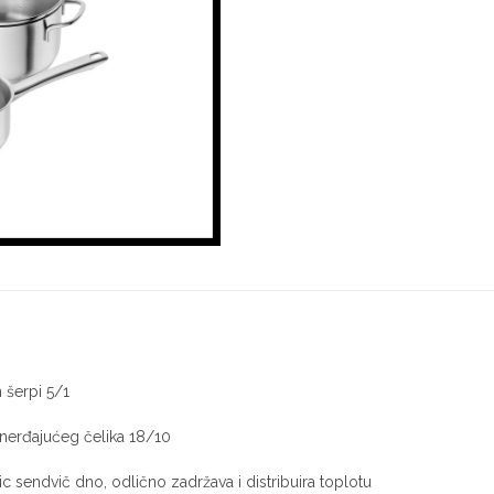
2301
količina
h šerpi 5/1
nerđajućeg čelika 18/10
c sendvič dno, odlično zadržava i distribuira toplotu