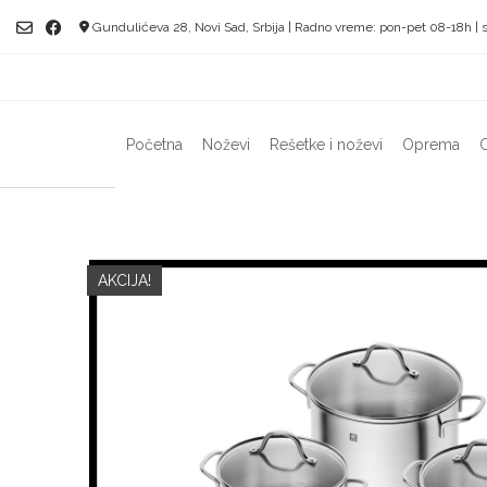
Skip
Gundulićeva 28, Novi Sad, Srbija | Radno vreme: pon-pet 08-18h | 
to
content
Početna
Noževi
Rešetke i noževi
Oprema
O
AKCIJA!