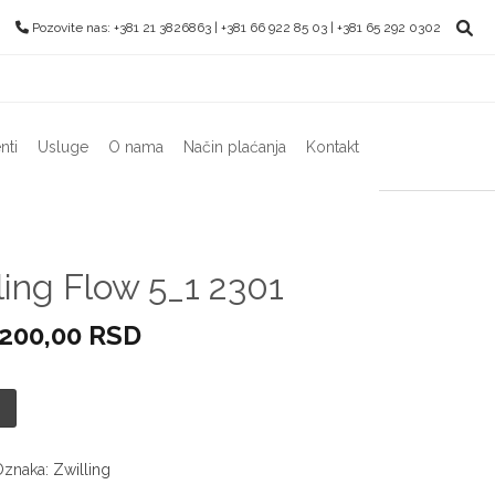
Pozovite nas: +381 21 3826863 | +381 66 922 85 03 | +381 65 292 0302
nti
Usluge
O nama
Način plaćanja
Kontakt
ling Flow 5_1 2301
ginalna
Trenutna
.200,00
RSD
na
cena
je:
:
22.200,00 RSD.
Oznaka:
Zwilling
000,00 RSD.