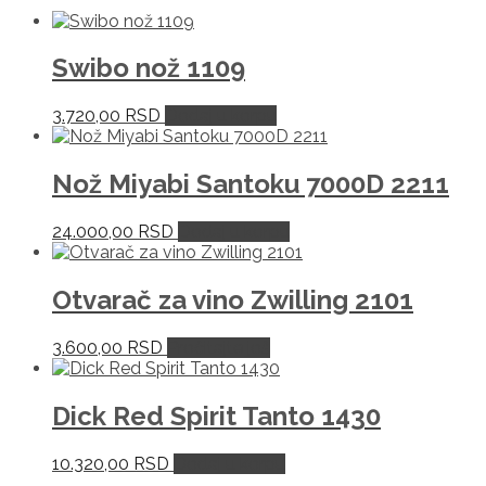
Swibo nož 1109
3.720,00
RSD
Dodaj u korpu
Nož Miyabi Santoku 7000D 2211
24.000,00
RSD
Dodaj u korpu
Otvarač za vino Zwilling 2101
3.600,00
RSD
Pročitajte još
Dick Red Spirit Tanto 1430
10.320,00
RSD
Dodaj u korpu