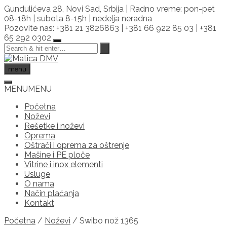
Skip
Gundulićeva 28, Novi Sad, Srbija | Radno vreme: pon-pet
to
08-18h | subota 8-15h | nedelja neradna
content
Pozovite nas: +381 21 3826863 | +381 66 922 85 03 | +381
65 292 0302
menu
MENU
MENU
Početna
Noževi
Rešetke i noževi
Oprema
Oštrači i oprema za oštrenje
Mašine i PE ploče
Vitrine i inox elementi
Usluge
O nama
Način plaćanja
Kontakt
Početna
/
Noževi
/ Swibo nož 1365