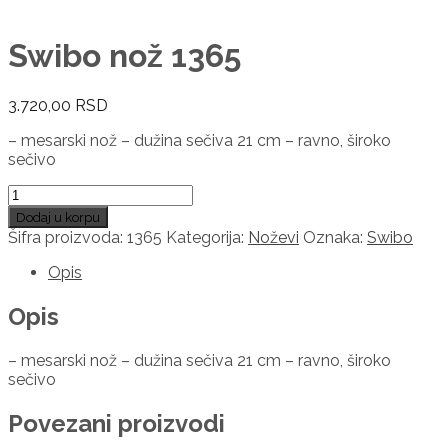
Swibo nož 1365
3.720,00
RSD
– mesarski nož – dužina sečiva 21 cm – ravno, široko
sečivo
Swibo
nož
Dodaj u korpu
1365
Šifra proizvoda:
1365
Kategorija:
Noževi
Oznaka:
Swibo
količina
Opis
Opis
– mesarski nož – dužina sečiva 21 cm – ravno, široko
sečivo
Povezani proizvodi