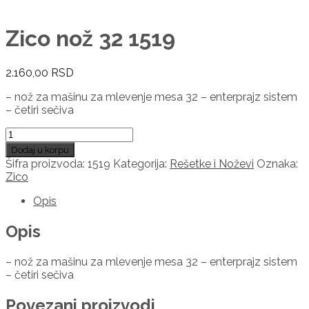
Zico nož 32 1519
2.160,00
RSD
– nož za mašinu za mlevenje mesa 32 – enterprajz sistem
– četiri sečiva
Zico
nož
Dodaj u korpu
32
Šifra proizvoda:
1519
Kategorija:
Rešetke i Noževi
Oznaka:
1519
Zico
količina
Opis
Opis
– nož za mašinu za mlevenje mesa 32 – enterprajz sistem
– četiri sečiva
Povezani proizvodi