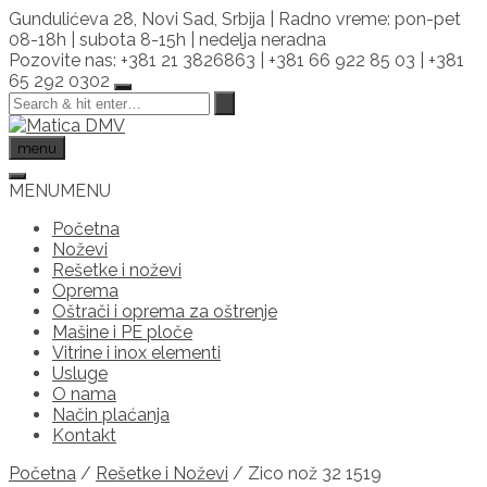
Skip
Gundulićeva 28, Novi Sad, Srbija | Radno vreme: pon-pet
to
08-18h | subota 8-15h | nedelja neradna
content
Pozovite nas: +381 21 3826863 | +381 66 922 85 03 | +381
65 292 0302
menu
MENU
MENU
Početna
Noževi
Rešetke i noževi
Oprema
Oštrači i oprema za oštrenje
Mašine i PE ploče
Vitrine i inox elementi
Usluge
O nama
Način plaćanja
Kontakt
Početna
/
Rešetke i Noževi
/ Zico nož 32 1519