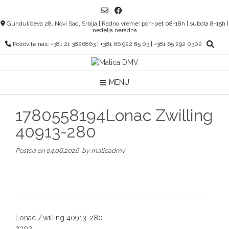
Skip
to
Gundulićeva 28, Novi Sad, Srbija | Radno vreme: pon-pet 08-18h | subota 8-15h |
content
nedelja neradna
Pozovite nas: +381 21 3826863 | +381 66 922 85 03 | +381 65 292 0302
MENU
1780558194Lonac Zwilling
40913-280
Posted on
04.06.2026.
by
maticadmv
Post
Lonac Zwilling 40913-280
navigation
2302