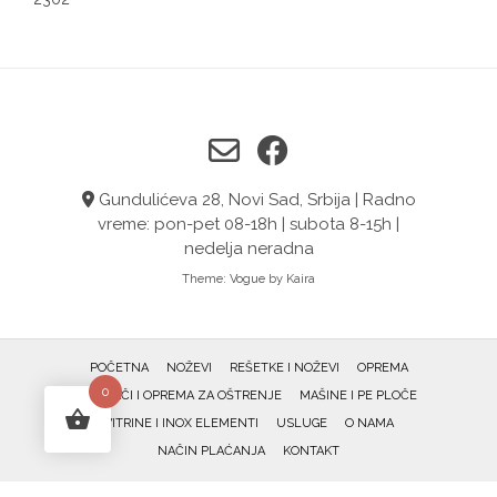
Gundulićeva 28, Novi Sad, Srbija | Radno
vreme: pon-pet 08-18h | subota 8-15h |
nedelja neradna
Theme:
Vogue
by Kaira
POČETNA
NOŽEVI
REŠETKE I NOŽEVI
OPREMA
0
OŠTRAČI I OPREMA ZA OŠTRENJE
MAŠINE I PE PLOČE
VITRINE I INOX ELEMENTI
USLUGE
O NAMA
NAČIN PLAĆANJA
KONTAKT